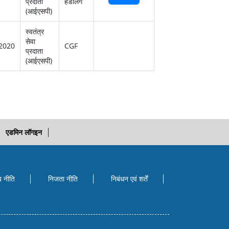
प्रदाता
हैंडलिंग
(आईएसपी)
स्‍वतंत्र
सेवा
2020
CGF
प्रदाता
(आईएसपी)
एडमिन लॉगइन
ब नीति
निजता नीति
निबंधन एवं शर्तें