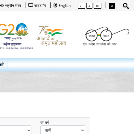
स्क्रीन रीडर
साइट मैप
English
अ-
अ
अ+
अ
रें
उप वर्ग