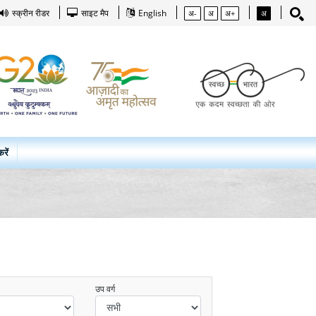
स्क्रीन रीडर
साइट मैप
English
अ-
अ
अ+
अ
रें
उप वर्ग