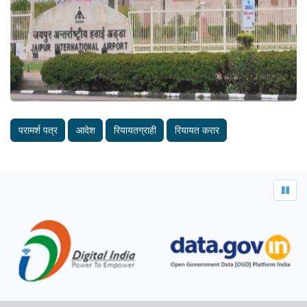
परामर्श पत्र
आदेश
रियायतग्राही
रियायत करार