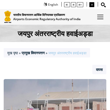
English
अ-
अ
अ+
अ
भारतीय विमानपत्तन आर्थिक विनियामक प्राधिकरण
Airports Economic Regulatory Authority of India
जयपुर अंतरराष्‍ट्रीय हवाईअड्डा
मुख पृष्ठ
प्रमुख विमानपत्तन
»
»
जयपुर अंतरराष्‍ट्रीय हवाईअड्डा
वापस