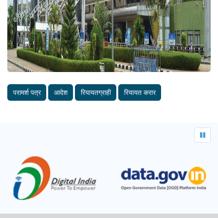
परामर्श पत्र
आदेश
रियायतग्राही
रियायत करार