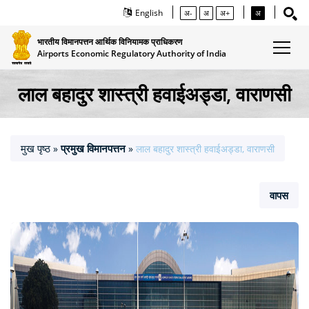
English
अ-
अ
अ+
अ
भारतीय विमानपत्तन आर्थिक विनियामक प्राधिकरण
Airports Economic Regulatory Authority of India
लाल बहादुर शास्‍त्री हवाईअड्डा, वाराणसी
मुख पृष्ठ
प्रमुख विमानपत्तन
»
»
लाल बहादुर शास्‍त्री हवाईअड्डा, वाराणसी
वापस