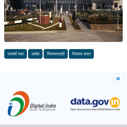
परामर्श पत्र
आदेश
रियायतग्राही
रियायत करार