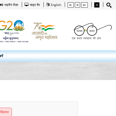
स्क्रीन रीडर
साइट मैप
English
अ-
अ
अ+
अ
रें
क्लियर