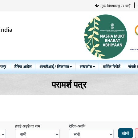
मुख्य विषयवस्तु पर जाएँ
India
 पत्र
टैरिफ आदेश
आरटीआई / शिकायत
शब्दकोश
वार्षिक रिपोर्ट
संपर्क क
परामर्श पत्र
हवाई अड्डे का नाम
टैरिफ-अवधि
खोजें