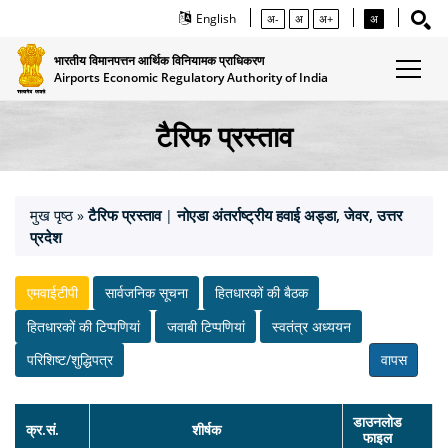
English
अ-
अ
अ+
अ
भारतीय विमानपत्तन आर्थिक विनियामक प्राधिकरण
Airports Economic Regulatory Authority of India
टैरिफ प्रस्ताव
मुख पृष्ठ
टैरिफ प्रस्ताव
नोएडा अंतर्राष्ट्रीय हवाई अड्डा, जेवर, उत्तर
»
|
प्रदेश
एमवाईटीपी
सार्वजनिक सूचना
हितधारकों की बैठक
हितधारकों की टिप्‍पणियां
जवाबी टिप्‍पणियां
स्‍वतंत्र अध्‍ययन
परिशिष्ट/शुद्धिपत्र
वापस
डाउनलोड
क्र.सं.
शीर्षक
फाइल