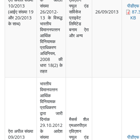
10/2013
संख्‍या
फ्यूल एंड
पीडीएफ
(आईए संख्‍या 19
26/2012-
सर्विसेज
26/09/2013
87.
और 20/2013
13 के विरूद्ध
प्राइवेट
KB
के साथ)
भारतीय
लिमिटेड
विमाननपत्‍तन
बनाम ऐरा
आर्थिक
और अन्‍य
विनियामक
प्राधिकरण
अधिनियम,
2008 की
धारा 18(2) के
तहत
भारतीय
विमानपत्‍तन
आर्थिक
विनियामक
प्राधिकरण
द्वारा जारी
दिनांक
मैसर्स शैल
29.10.2012
एमआरपीएल
ऐरा अपील संख्‍या
के आदेश
एविएशन
09/2013
संख्‍या
फ्यूल एंड
पीडीएफ