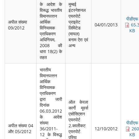
के आदेश के
मुम्‍बई
विरूद्ध भारतीय
इंटरनेशनल
विमानपत्‍तन
एयरपोर्ट
पीडीएफ
अपील संख्‍या
आर्थिक
प्राइवेट
04/01/2013
65.
09/2012
विनियामक
लिमिटेड
KB
प्राधिकरण
(मायल)
अधिनियम,
बनाम ऐरा एवं
2008 की
अन्‍य
धारा 18(2) के
तहत
भारतीय
विमानपत्‍तन
आर्थिक
विनियामक
प्राधिकरण
द्वारा जारी
ऑल केरला
दिनांक
कार्गो मूवर्स
06.03.2012
एसोसिएशन
के आदेश
एयरपोर्ट
संख्‍या
पीडीएफ
अपील संख्‍या 04
2.कालीकट
36/2011-
12/10/2012
260
और 05/2012
एयरपोर्ट
12 के विरूद्ध
KB
एरिया