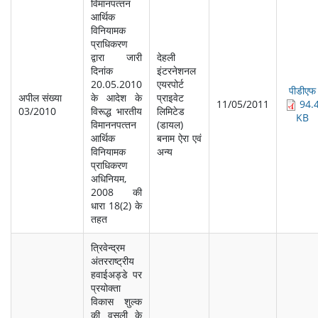
विमानपत्‍तन
आर्थिक
विनियामक
प्राधिकरण
द्वारा जारी
देहली
दिनांक
इंटरनेशनल
20.05.2010
एयरपोर्ट
पीडीएफ
अपील संख्‍या
के आदेश के
प्राइवेट
11/05/2011
94.
03/2010
विरूद्ध भारतीय
लि‍मिटेड
KB
विमाननपत्‍तन
(डायल)
आर्थिक
बनाम ऐरा एवं
विनियामक
अन्‍य
प्राधिकरण
अधिनियम,
2008 की
धारा 18(2) के
तहत
त्रिवेन्‍द्रम
अंतरराष्‍ट्रीय
हवाईअड्डे पर
प्रयोक्‍ता
विकास शुल्‍क
की वसूली के