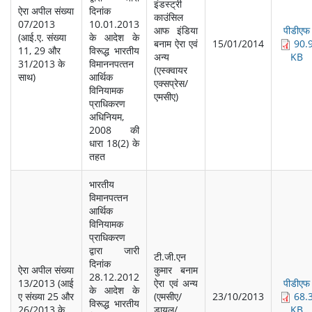
इंडस्‍ट्री
ऐरा अपील संख्‍या
दिनांक
काउंसिल
07/2013
10.01.2013
आफ इंडिया
पीडीएफ
(आई.ए. संख्‍या
के आदेश के
बनाम ऐरा एवं
15/01/2014
90.
11, 29 और
विरूद्ध भारतीय
अन्‍य
KB
31/2013 के
विमाननपत्‍तन
(एस्‍क्‍वायर
साथ)
आर्थिक
एक्‍सप्रेस/
विनियामक
एमसीए)
प्राधिकरण
अधिनियम,
2008 की
धारा 18(2) के
तहत
भारतीय
विमानपत्‍तन
आर्थिक
विनियामक
प्राधिकरण
द्वारा जारी
टी.जी.एन
दिनांक
ऐरा अपील संख्‍या
कुमार बनाम
28.12.2012
13/2013 (आई
ऐरा एवं अन्‍य
पीडीएफ
के आदेश के
ए संख्‍या 25 और
(एमसीए/
23/10/2013
68.
विरूद्ध भारतीय
26/2013 के
डायल/
KB