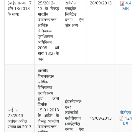
(आईए संख्‍या 17
25/2012-
सर्विसेज
26/09/2013
4.4
और 18/2013
13 के विरूद्ध
प्राइवेट
MB
के साथ)
भारतीय
लिमिटेड
विमाननपत्‍तन
बनाम ऐरा
आर्थिक
और अन्‍य
विनियामक
प्राधिकरण
अधिनियम,
2008 की
धारा 18(2) के
तहत
भारतीय
विमानपत्‍तन
आर्थिक
विनियामक
प्राधिकरण
द्वारा जारी
इंटरनेशनल
दिनांक
एयर
आई. ए
15.01.2013
ट्रांसपोर्ट
पीडीएफ
27/2013
के आदेश के
एसोसिएशन
19/09/2013
124
आईएन अपील
विरूद्ध भारतीय
(आईएटीए)
KB
संख्‍या का 2013
विमाननपत्‍तन
बनाम ऐरा