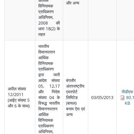
आर्थिक
और अन्‍य
विनियामक
प्राधिकरण
अधिनियम,
2008 की
धारा 18(2) के
तहत
भारतीय
विमानपत्‍तन
आर्थिक
विनियामक
प्राधिकरण
द्वारा जारी
आदेश संख्‍या
बंगलौर
05, 12,17
अंतरराष्‍ट्रीय
अपील संख्‍या
और निदेश
एयरपोर्ट
पीडीएफ
12/2011
संख्‍या 04 के
लिमिटेड
03/05/2013
80.
(आईए संख्‍या 5
विरूद्ध भारतीय
(बायल)
KB
और 6 के साथ)
विमाननपत्‍तन
बनाम ऐरा एवं
आर्थिक
अन्‍य
विनियामक
प्राधिकरण
अधिनियम,