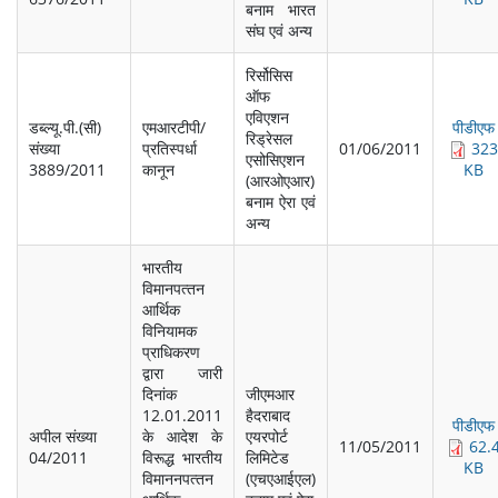
बनाम भारत
संघ एवं अन्‍य
रिर्सोसिस
ऑफ
एविएशन
डब्‍ल्‍यू.पी.(सी)
एमआरटीपी/
पीडीएफ
रिड्रेसल
संख्‍या
प्रतिस्‍पर्धा
01/06/2011
323
एसोसिएशन
3889/2011
कानून
KB
(आरओएआर)
बनाम ऐरा एवं
अन्‍य
भारतीय
विमानपत्‍तन
आर्थिक
विनियामक
प्राधिकरण
द्वारा जारी
दिनांक
जीएमआर
12.01.2011
हैदराबाद
पीडीएफ
अपील संख्‍या
के आदेश के
एयरपोर्ट
11/05/2011
62.
04/2011
विरूद्ध भारतीय
लिमिटेड
KB
विमाननपत्‍तन
(एचएआईएल)