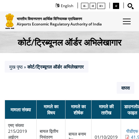
English
अ-
अ
अ+
अ
भारतीय विमानपत्तन आर्थिक विनियामक प्राधिकरण
Airports Economic Regulatory Authority of India
कोर्ट/ट्रिब्यूनल ऑर्डर अभिलेखागार
मुख पृष्ठ
कोर्ट/ट्रिब्यूनल ऑर्डर अभिलेखागार
»
वापस
मामले का
मामले का
मामले की
डाउनलो
मामला संख्‍या
विषय
शीर्षक
तारीख
फाइल
एमए संख्‍या
215/2019
बायल द्वितीय
पीडीएफ
बायल बनाम
आईएन
नियंत्रण
01/10/2019
41.