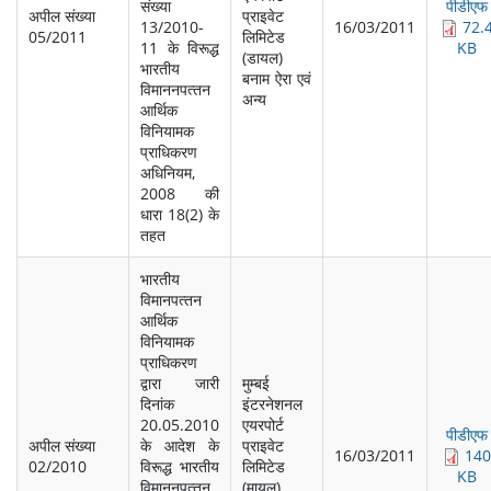
संख्‍या
पीडीएफ
अपील संख्‍या
प्राइवेट
13/2010-
16/03/2011
72.
05/2011
लि‍मिटेड
11 के विरूद्ध
KB
(डायल)
भारतीय
बनाम ऐरा एवं
विमाननपत्‍तन
अन्‍य
आर्थिक
विनियामक
प्राधिकरण
अधिनियम,
2008 की
धारा 18(2) के
तहत
भारतीय
विमानपत्‍तन
आर्थिक
विनियामक
प्राधिकरण
द्वारा जारी
मुम्‍बई
दिनांक
इंटरनेशनल
20.05.2010
एयरपोर्ट
पीडीएफ
अपील संख्‍या
के आदेश के
प्राइवेट
16/03/2011
140
02/2010
विरूद्ध भारतीय
लिमिटेड
KB
विमाननपत्‍तन
(मायल)