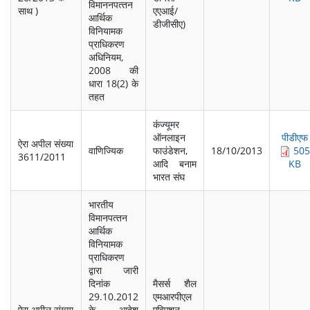
विमाननपत्‍तन
साथ )
एएआई/
आर्थिक
डीजीसीए)
विनियामक
प्राधिकरण
अधिनियम,
2008 की
धारा 18(2) के
तहत
कंज्‍यूमर
ऑनलाइन
पीडीएफ
ऐरा अपील संख्‍या
वाणिज्यिक
फाउंडेशन,
18/10/2013
505
3611/2011
आदि बनाम
KB
भारत संघ
भारतीय
विमानपत्‍तन
आर्थिक
विनियामक
प्राधिकरण
द्वारा जारी
दिनांक
मैसर्स शैल
29.10.2012
एमआरपीएल
ऐरा अपील संख्‍या
के आदेश
एविएशन