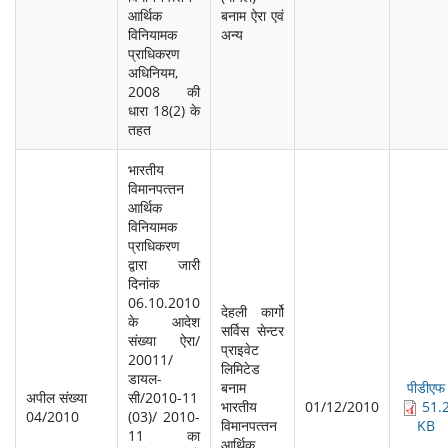
आर्थिक
बनाम ऐरा एवं
विनियामक
अन्‍य
प्राधिकरण
अधिनियम,
2008 की
धारा 18(2) के
तहत
भारतीय
विमानपत्‍तन
आर्थिक
विनियामक
प्राधिकरण
द्वारा जारी
दिनांक
06.10.2010
देहली कार्गो
के आदेश
सर्विस सेन्‍टर
संख्‍या ऐरा/
प्राइवेट
20011/
लिमिटेड
डायल-
बनाम
पीडीएफ
अपील संख्‍या
सी/2010-11
भारतीय
01/12/2010
51.
04/2010
(03)/ 2010-
विमानपत्‍तन
KB
11 का
आर्थिक