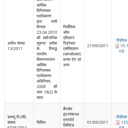
आर्थिक
विनियामक
प्राधिकरण
द्वारा जारी
दिनांक
रिर्सोसिस
23.04.2010
ऑफ
की सार्वजनिक
एविएशन
पीडीएफ
अपील संख्‍या
सूचना/ आदेश
रिड्रेसल
21/09/2011
55.
13/2011
के विरूद्ध
एसोसिएशन
KB
भारतीय
(आरओएआर)
विमाननपत्‍तन
बनाम ऐरा एवं
आर्थिक
अन्‍य
विनियामक
प्राधिकरण
अधिनियम,
2008 की
धारा 18(2) के
तहत
बैंगलोर
इंटरनेशनल
डब्‍ल्‍यू.पी.(सी)
पीडीएफ
एयरपोर्ट
संख्‍या
सिविल
01/09/2011
125
लिमिटेड
6376/2011
KB