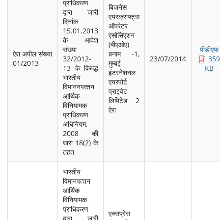
प्राधिकरण
बिजनेस
द्वारा जारी
एयरक्राफ्ट्स
दिनांक
ऑपरेटर
15.01.2013
एसोसिएशन
के आदेश
(बीएओए)
संख्‍या
पीडीएफ
ऐरा अपील संख्‍या
बनाम -1,
32/2012-
23/07/2014
359
01/2013
मुम्‍बई
13 के विरूद्ध
KB
इंटरनेशनल
भारतीय
एयरपोर्ट
विमाननपत्‍तन
प्राइवेट
आर्थिक
लिमिटेड 2
विनियामक
ऐरा
प्राधिकरण
अधिनियम,
2008 की
धारा 18(2) के
तहत
भारतीय
विमानपत्‍तन
आर्थिक
विनियामक
प्राधिकरण
एक्‍सप्रेस
द्वारा जारी