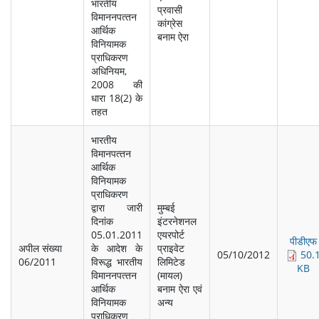
भारतीय
प्रवासी
विमाननपत्‍तन
कांग्रेस
आर्थिक
बनाम ऐरा
विनियामक
प्राधिकरण
अधिनियम,
2008 की
धारा 18(2) के
तहत
भारतीय
विमानपत्‍तन
आर्थिक
विनियामक
प्राधिकरण
द्वारा जारी
मुम्‍बई
दिनांक
इंटरनेशनल
05.01.2011
एयरपोर्ट
पीडीएफ
अपील संख्‍या
के आदेश के
प्राइवेट
05/10/2012
50.
06/2011
विरूद्ध भारतीय
लिमिटेड
KB
विमाननपत्‍तन
(मायल)
आर्थिक
बनाम ऐरा एवं
विनियामक
अन्‍य
प्राधिकरण