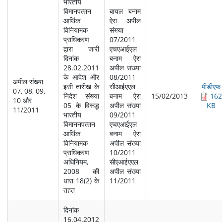
भारतीय
विमानपत्‍तन
बायल बनाम
आर्थिक
ऐरा अपील
विनियामक
संख्‍या
प्राधिकरण
07/2011
द्वारा जारी
एचएआईएल
दिनांक
बनाम ऐरा
28.02.2011
अपील संख्‍या
के आदेश और
08/2011
अपील संख्‍या
इसी तारीख के
सीआईएएल
पीडीएफ
07, 08, 09,
निदेश संख्‍या
बनाम ऐरा
15/02/2013
162
10 और
05 के विरूद्ध
अपील संख्‍या
KB
11/2011
भारतीय
09/2011
विमाननपत्‍तन
एचएआईएल
आर्थिक
बनाम ऐरा
विनियामक
अपील संख्‍या
प्राधिकरण
10/2011
अधिनियम,
सीएआईएएल
2008 की
अपील संख्‍या
धारा 18(2) के
11/2011
तहत
दिनांक
16.04.2012