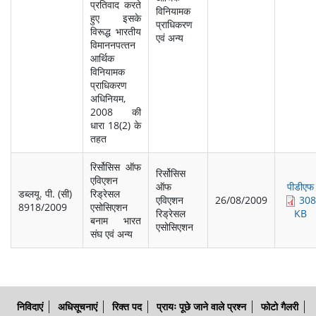
प्रतिवाद करते
विनियामक
हुए इसके
प्राधिकरण
विरूद्ध भारतीय
एवं अन्‍य
विमाननपत्‍तन
आर्थिक
विनियामक
प्राधिकरण
अधिनियम,
2008 की
धारा 18(2) के
तहत
रिर्सोसिस ऑफ
रिर्सोसिस
एविएशन
ऑफ
पीडीएफ
डब्‍लयू. पी. (सी)
रिड्रेसल
एविएशन
26/08/2009
308
8918/2009
एसोसिएशन
रिड्रेसल
KB
बनाम भारत
एसोसिएशन
संघ एवं अन्‍य
निविदाएं
अधिसूचनाएं
रिक्त पद
प्रायः पूछे जाने वाले प्रश्न
फोटो गैलरी