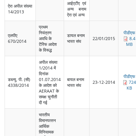
आईएटीए एवं
ऐरा अपील संख्‍या
अन्‍य बनाम
14/2013
ऐरा एवं अन्‍य
प्रथम
नियंत्रण
पीडीएफ
एलपीए
डायल बनाम
अवधि के
22/01/2015
8.4
670/2014
भारत संघ
टैरिफ आदेश
MB
के विरूद्ध
अपील संख्‍या
1/2014 में
दिनांक
पीडीएफ
डब्‍ल्‍यू. पी. (सी)
01.07.2014
बायल बनाम
23-12-2014
724
4338/2014
के आदेश को
भारत संघ
KB
AERAAT के
समक्ष चुनौती
दी गई
भारतीय
विमानपत्‍तन
आर्थिक
विनियामक