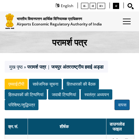
English
अ-
अ
अ+
अ
भारतीय विमानपत्तन आर्थिक विनियामक प्राधिकरण
Airports Economic Regulatory Authority of India
परामर्श पत्र
मुख पृष्ठ
परामर्श पत्र
जयपुर अंतरराष्‍ट्रीय हवाई अड्डा
»
|
एमवाईटीपी
सार्वजनिक सूचना
हितधारकों की बैठक
हितधारकों की टिप्‍पणियां
जवाबी टिप्‍पणियां
स्‍वतंत्र अध्‍ययन
परिशिष्ट/शुद्धिपत्र
वापस
डाउनलोड
क्र.सं.
शीर्षक
फाइल