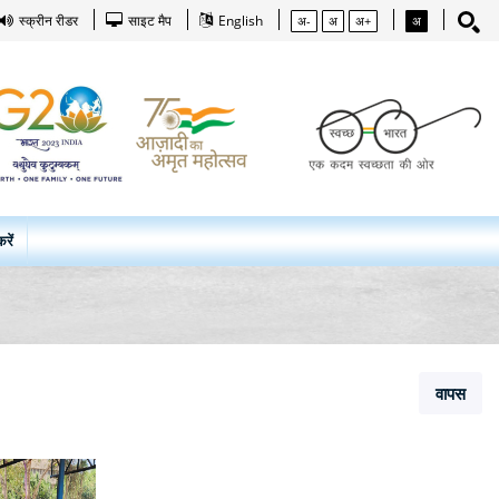
स्क्रीन रीडर
साइट मैप
English
अ-
अ
अ+
अ
रें
वापस