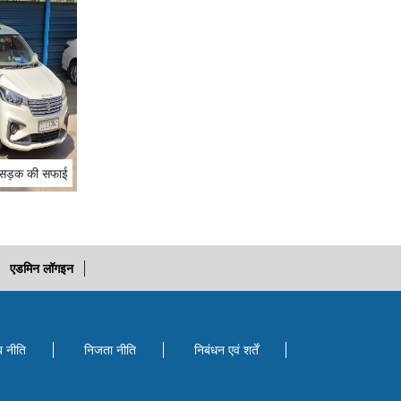
र सड़क की सफाई
एडमिन लॉगइन
ब नीति
निजता नीति
निबंधन एवं शर्तें