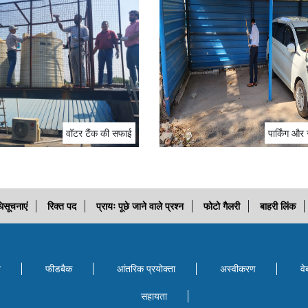
वॉटर टैंक की सफाई
पार्किंग औ
िसूचनाएं
रिक्त पद
प्रायः पूछे जाने वाले प्रश्न
फोटो गैलरी
बाहरी लिंक
ि
फीडबैक
आंतरिक प्रयोक्‍ता
अस्वीकरण
वे
सहायता