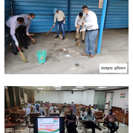
स्‍वच्‍छता अभियान