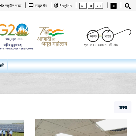
स्क्रीन रीडर
साइट मैप
English
अ-
अ
अ+
अ
रें
वापस