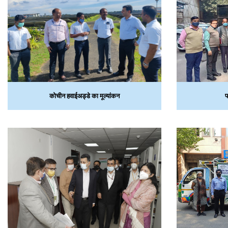
कोचीन हवाईअड्डे का मूल्‍यांकन
फ