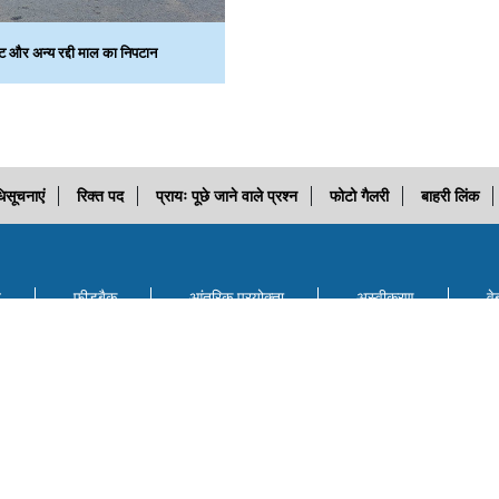
‍ट और अन्‍य रद्दी माल का निपटान
िसूचनाएं
रिक्त पद
प्रायः पूछे जाने वाले प्रश्न
फोटो गैलरी
बाहरी लिंक
ि
फीडबैक
आंतरिक प्रयोक्‍ता
अस्वीकरण
वे
सहायता
विजिटर्स संख्या: 4234137
आखरी अपडेट: Fri, 7 Aug'26